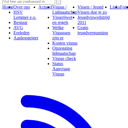
Home
Over ons
Actueel
Vispas /
Vissen / Jeugd
Links
Foto
HSV
Lidmaatschap
Vissen doe je zo
Lemmer e.o.
Visserijwet
Jeugdviswedstrijd
Bestuur
en regels
2011
AVG
Welke
Gratis
Ereleden
Vispassen
jeugdvergunning
Aanlegsteiger
zijn er
Kosten vispas
Opzegging
lidmaatschap
Vispas check
Status
Aanvraag
Vispas