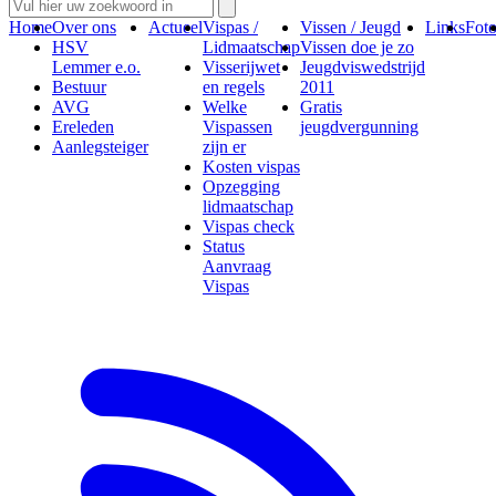
Home
Over ons
Actueel
Vispas /
Vissen / Jeugd
Links
Foto
HSV
Lidmaatschap
Vissen doe je zo
Lemmer e.o.
Visserijwet
Jeugdviswedstrijd
Bestuur
en regels
2011
AVG
Welke
Gratis
Ereleden
Vispassen
jeugdvergunning
Aanlegsteiger
zijn er
Kosten vispas
Opzegging
lidmaatschap
Vispas check
Status
Aanvraag
Vispas