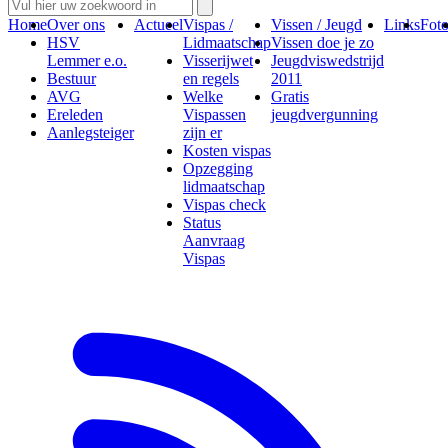
Home
Over ons
Actueel
Vispas /
Vissen / Jeugd
Links
Foto
HSV
Lidmaatschap
Vissen doe je zo
Lemmer e.o.
Visserijwet
Jeugdviswedstrijd
Bestuur
en regels
2011
AVG
Welke
Gratis
Ereleden
Vispassen
jeugdvergunning
Aanlegsteiger
zijn er
Kosten vispas
Opzegging
lidmaatschap
Vispas check
Status
Aanvraag
Vispas