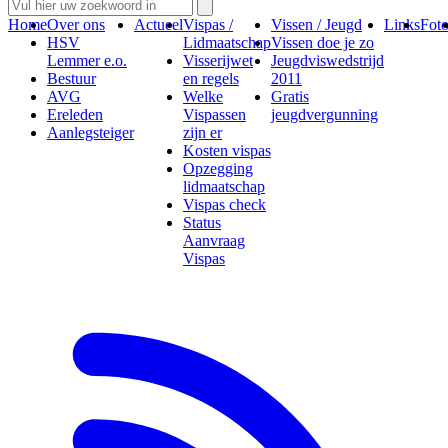
Home
Over ons
Actueel
Vispas /
Vissen / Jeugd
Links
Foto
HSV
Lidmaatschap
Vissen doe je zo
Lemmer e.o.
Visserijwet
Jeugdviswedstrijd
Bestuur
en regels
2011
AVG
Welke
Gratis
Ereleden
Vispassen
jeugdvergunning
Aanlegsteiger
zijn er
Kosten vispas
Opzegging
lidmaatschap
Vispas check
Status
Aanvraag
Vispas