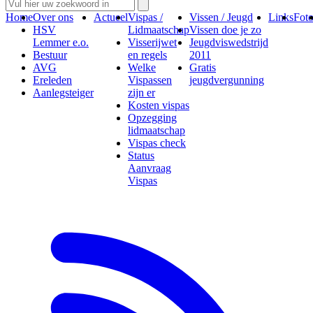
Home
Over ons
Actueel
Vispas /
Vissen / Jeugd
Links
Foto
HSV
Lidmaatschap
Vissen doe je zo
Lemmer e.o.
Visserijwet
Jeugdviswedstrijd
Bestuur
en regels
2011
AVG
Welke
Gratis
Ereleden
Vispassen
jeugdvergunning
Aanlegsteiger
zijn er
Kosten vispas
Opzegging
lidmaatschap
Vispas check
Status
Aanvraag
Vispas