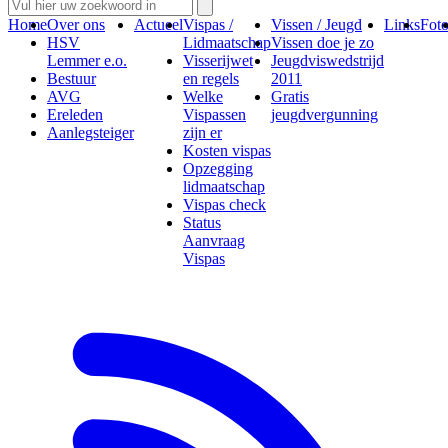
Home
Over ons
Actueel
Vispas /
Vissen / Jeugd
Links
Foto
HSV
Lidmaatschap
Vissen doe je zo
Lemmer e.o.
Visserijwet
Jeugdviswedstrijd
Bestuur
en regels
2011
AVG
Welke
Gratis
Ereleden
Vispassen
jeugdvergunning
Aanlegsteiger
zijn er
Kosten vispas
Opzegging
lidmaatschap
Vispas check
Status
Aanvraag
Vispas