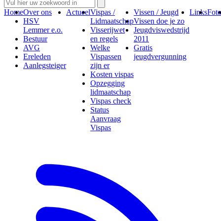
Home
Over ons
Actueel
Vispas /
Vissen / Jeugd
Links
Foto
HSV
Lidmaatschap
Vissen doe je zo
Lemmer e.o.
Visserijwet
Jeugdviswedstrijd
Bestuur
en regels
2011
AVG
Welke
Gratis
Ereleden
Vispassen
jeugdvergunning
Aanlegsteiger
zijn er
Kosten vispas
Opzegging
lidmaatschap
Vispas check
Status
Aanvraag
Vispas